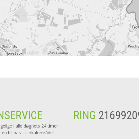
NSERVICE
RING
2169920
ngelige i alle døgnets 24 timer
d en bil parat i lokalområdet.