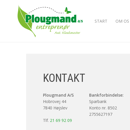
Skip
to
main
START
OM OS
content
KONTAKT
Plougmand A/S
Bankforbindelse:
Hobrovej 44
Sparbank
7840 Højslev
Konto nr. 8502
2755627197
Tlf.
21 69 92 09