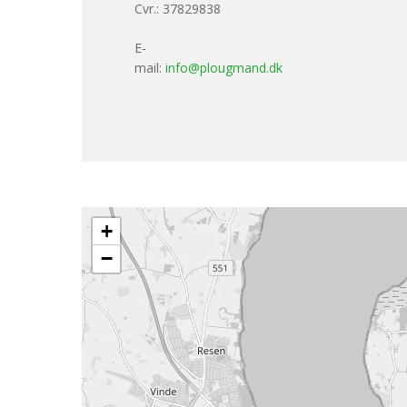
Cvr.: 37829838
E-
mail:
info@plougmand.dk
+
−