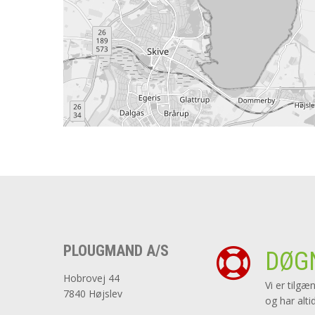
PLOUGMAND A/S
DØG
Hobrovej 44
Vi er tilgæ
7840 Højslev
og har alti